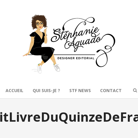
ACCUEIL
QUI SUIS-JE ?
STF NEWS
CONTACT
titLivreDuQuinzeDeF